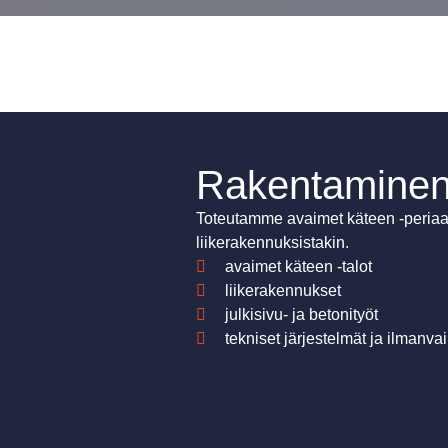
Rakentamine
Toteutamme avaimet käteen -periaatt
liikerakennuksistakin.
avaimet käteen -talot
liikerakennukset
julkisivu- ja betonityöt
tekniset järjestelmät ja ilmanva