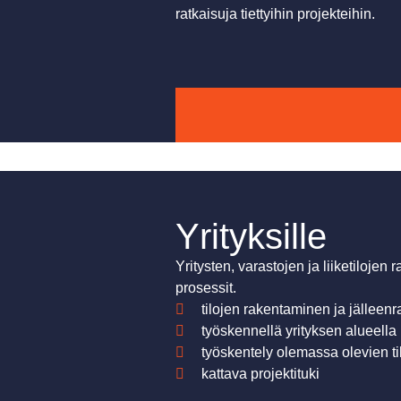
ratkaisuja tiettyihin projekteihin.
Yrityksille
Yritysten, varastojen ja liiketiloj
prosessit.
tilojen rakentaminen ja jälleen
työskennellä yrityksen alueella
työskentely olemassa olevien til
kattava projektituki