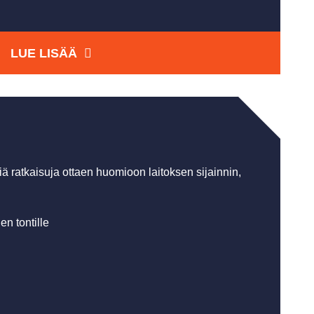
LUE LISÄÄ
iä ratkaisuja ottaen huomioon laitoksen sijainnin,
en tontille