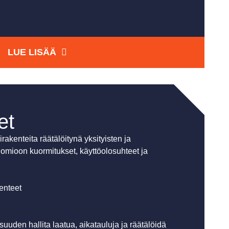
LUE LISÄÄ
et
kenteita räätälöitynä yksityisten ja
 huomioon kuormitukset, käyttöolosuhteet ja
kenteet
uuden hallita laatua, aikatauluja ja räätälöidä