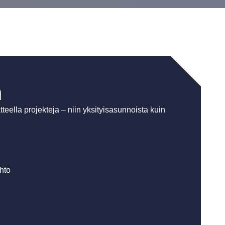
n
eella projekteja – niin yksityisasunnoista kuin
ihto