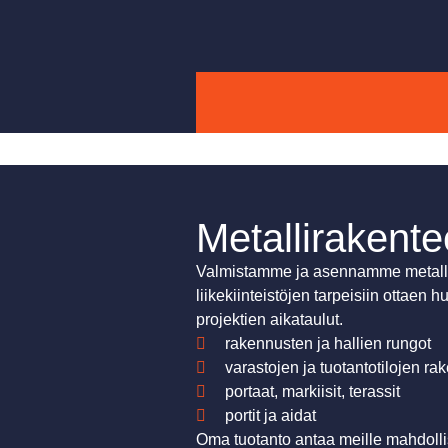
Metallirakente
Valmistamme ja asennamme metallira
liikekiinteistöjen tarpeisiin ottaen
projektien aikataulut.
rakennusten ja hallien rungot
varastojen ja tuotantotilojen ra
portaat, markiisit, terassit
portit ja aidat
Oma tuotanto antaa meille mahdollis