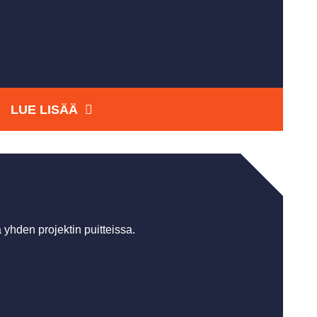
LUE LISÄÄ
ä yhden projektin puitteissa.