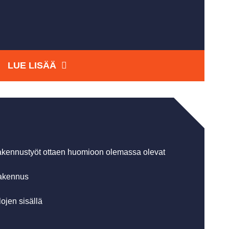
LUE LISÄÄ
en rakennustyöt ottaen huomioon olemassa olevat
rakennus
ojen sisällä