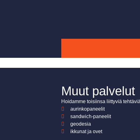
Muut palvelut
Hoidamme toisiinsa liittyviä tehtävi
aurinkopaneelit
sandwich-paneelit
geodesia
ikkunat ja ovet