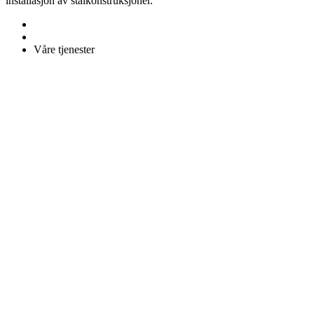
installasjon av stålkonstruksjoner.
Våre tjenester