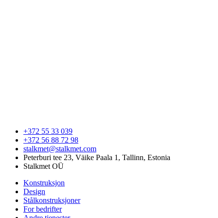
+372 55 33 039
+372 56 88 72 98
stalkmet@stalkmet.com
Peterburi tee 23, Väike Paala 1, Tallinn, Estonia
Stalkmet OÜ
Konstruksjon
Design
Stålkonstruksjoner
For bedrifter
Andre tjenester