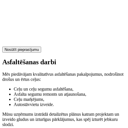
Nosūtīt pieprasījumu
Asfaltēšanas darbi
Mēs piedāvājam kvalitatīvus asfaltēšanas pakalpojumus, nodrošinot
drošus un ērtus ceļus:
Ceļu un ceļu segumu asfaltēšana,
Asfalta segumu remonts un atjaunošana,
Ceļu marķējums,
Autostāvvietu izveide.
Mūsu uzņēmums izstrādā detalizētus plānus katram projektam un
izveido gludus un izturīgus pārklājumus, kas spēj izturēt jebkuru
slodzi.