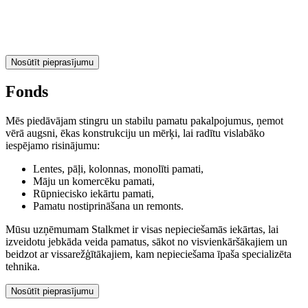
Nosūtīt pieprasījumu
Fonds
Mēs piedāvājam stingru un stabilu pamatu pakalpojumus, ņemot
vērā augsni, ēkas konstrukciju un mērķi, lai radītu vislabāko
iespējamo risinājumu:
Lentes, pāļi, kolonnas, monolīti pamati,
Māju un komercēku pamati,
Rūpniecisko iekārtu pamati,
Pamatu nostiprināšana un remonts.
Mūsu uzņēmumam Stalkmet ir visas nepieciešamās iekārtas, lai
izveidotu jebkāda veida pamatus, sākot no visvienkāršākajiem un
beidzot ar vissarežģītākajiem, kam nepieciešama īpaša specializēta
tehnika.
Nosūtīt pieprasījumu