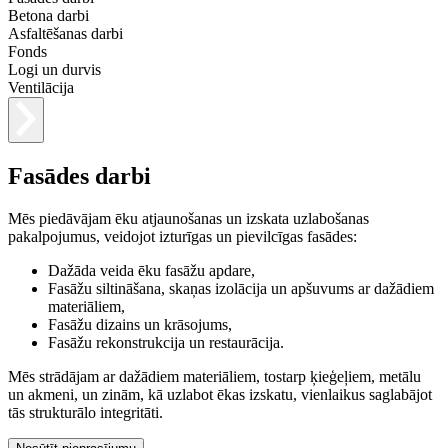
Betona darbi
Asfaltēšanas darbi
Fonds
Logi un durvis
Ventilācija
Fasādes darbi
Mēs piedāvājam ēku atjaunošanas un izskata uzlabošanas
pakalpojumus, veidojot izturīgas un pievilcīgas fasādes:
Dažāda veida ēku fasāžu apdare,
Fasāžu siltināšana, skaņas izolācija un apšuvums ar dažādiem
materiāliem,
Fasāžu dizains un krāsojums,
Fasāžu rekonstrukcija un restaurācija.
Mēs strādājam ar dažādiem materiāliem, tostarp ķieģeļiem, metālu
un akmeni, un zinām, kā uzlabot ēkas izskatu, vienlaikus saglabājot
tās strukturālo integritāti.