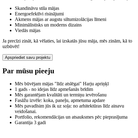
Skandināvu stila mājas
Energoefektīvi risinājumi
Akmens mājas ar augstu siltumizolācijas līmeni
Minimālistisks un moderns dizains
Viedās mājas
Ja precīzi zināt, kā vēlaties, lai izskatās jūsu māja, mēs zinām, kā to
uzbūvēt!
Apspriediet savu projektu
Par mūsu pieeju
Mēs būvējam mājas "līdz atslēgai" Harju apriņķī
1 gads - no idejas līdz apmešanās brīdim
Mēs garantējam kvalitāti un termiņu ievērošanu
Fasāžu izvēle: koka, paneļu, apmetuma apdare
Mēs pavadīsim jūs ik uz soļa: no arhitektūras līdz ainavu
veidošanai.
Portfolio, rekomendācijas un atsauksmes pēc pieprasījuma
Garantija 3 gadi