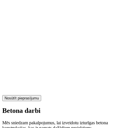
Nosūtīt pieprasījumu
Betona darbi
Mēs sniedzam pakalpojumus, lai izveidotu izturīgas betona
konstrukcijas, kas ir pamats dažādiem projektiem: