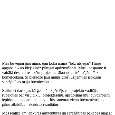
Mēs būvējam gan mūra, gan koka mājas "līdz atslēgai" Harju
apgabalā - no idejas līdz pilnīgai apdzīvošanai. Mūsu paspārnē ir
vairāki desmiti realizētu projektu, sākot no privātmājām līdz
komercēkām. Šī pieredze ļauj mums droši uzņemties jebkuras
sarežģītības māju būvniecību.
Stalkmet darbojas kā ģenerāluzņēmējs vai projektu vadītājs,
rūpējoties par visu ciklu: projektēšanu, apstiprināšanu, būvdarbiem,
iepirkumu, apdari un ainavu. Jūs saņemat vienu būvuzņēmēju -
pilnu atbildību - skaidrus rezultātus.
Mēs realizējam jebkuras arhitektūras un sarežģītības pakāpes mājas.: