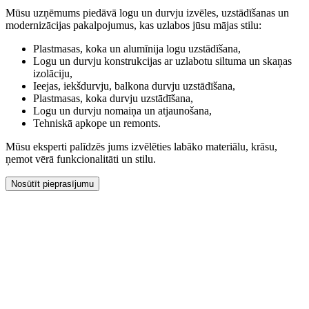
Mūsu uzņēmums piedāvā logu un durvju izvēles, uzstādīšanas un
modernizācijas pakalpojumus, kas uzlabos jūsu mājas stilu:
Plastmasas, koka un alumīnija logu uzstādīšana,
Logu un durvju konstrukcijas ar uzlabotu siltuma un skaņas
izolāciju,
Ieejas, iekšdurvju, balkona durvju uzstādīšana,
Plastmasas, koka durvju uzstādīšana,
Logu un durvju nomaiņa un atjaunošana,
Tehniskā apkope un remonts.
Mūsu eksperti palīdzēs jums izvēlēties labāko materiālu, krāsu,
ņemot vērā funkcionalitāti un stilu.
Nosūtīt pieprasījumu