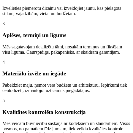
Izvēlieties piemērotu dizainu vai izveidojiet jaunu, kas pielāgots
stilam, vajadzībām, vietai un budžetam.
3
Aplēses, termiņi un līgums
Mēs sagatavojam detalizētu tāmi, nosakām termiņus un fiksējam
visu līgumā. Caurspīdīgs, pakāpenisks, ar skaidrām garantijām.
4
Materiālu izvēle un iegāde
Pabeidziet māju, ņemot vērā budžetu un arhitektūru. Iepirkumi tiek
centralizēti, izmantojot uzticamus piegādātājus.
5
Kvalitātes kontrolēta konstrukcija
Mēs veicam būvniecību saskaņā ar kodeksiem un standartiem. Visos
posmos, no pamatiem līdz jumtam, tiek veikta kvalitātes kontrole.