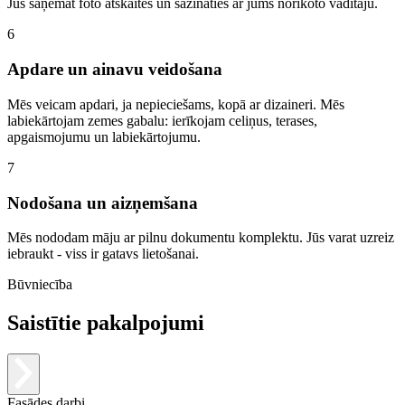
Jūs saņemat foto atskaites un sazināties ar jums norīkoto vadītāju.
6
Apdare un ainavu veidošana
Mēs veicam apdari, ja nepieciešams, kopā ar dizaineri. Mēs
labiekārtojam zemes gabalu: ierīkojam celiņus, terases,
apgaismojumu un labiekārtojumu.
7
Nodošana un aizņemšana
Mēs nododam māju ar pilnu dokumentu komplektu. Jūs varat uzreiz
iebraukt - viss ir gatavs lietošanai.
Būvniecība
Saistītie pakalpojumi
Fasādes darbi