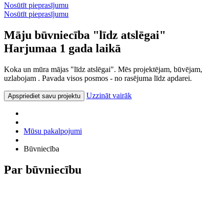
Nosūtīt pieprasījumu
Nosūtīt pieprasījumu
Māju būvniecība "līdz atslēgai"
Harjumaa 1 gada laikā
Koka un mūra mājas "līdz atslēgai". Mēs projektējam, būvējam,
uzlabojam . Pavada visos posmos - no rasējuma līdz apdarei.
Uzzināt vairāk
Apspriediet savu projektu
Mūsu pakalpojumi
Būvniecība
Par būvniecību