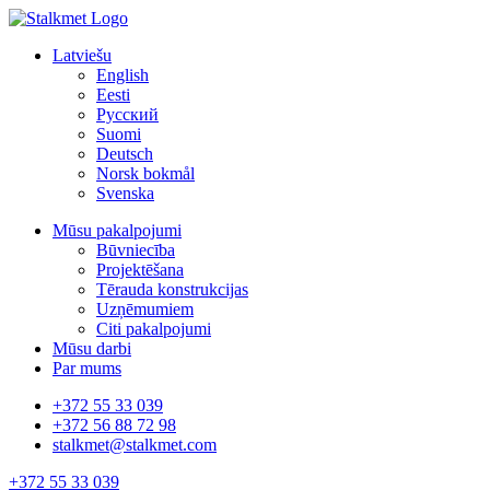
Latviešu
English
Eesti
Русский
Suomi
Deutsch
Norsk bokmål
Svenska
Mūsu pakalpojumi
Būvniecība
Projektēšana
Tērauda konstrukcijas
Uzņēmumiem
Citi pakalpojumi
Mūsu darbi
Par mums
+372 55 33 039
+372 56 88 72 98
stalkmet@stalkmet.com
+372 55 33 039