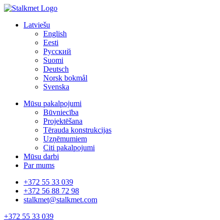
Latviešu
English
Eesti
Русский
Suomi
Deutsch
Norsk bokmål
Svenska
Mūsu pakalpojumi
Būvniecība
Projektēšana
Tērauda konstrukcijas
Uzņēmumiem
Citi pakalpojumi
Mūsu darbi
Par mums
+372 55 33 039
+372 56 88 72 98
stalkmet@stalkmet.com
+372 55 33 039