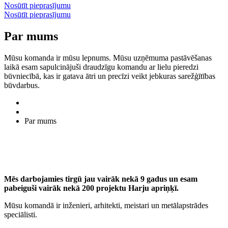
Nosūtīt pieprasījumu
Nosūtīt pieprasījumu
Par mums
Mūsu komanda ir mūsu lepnums. Mūsu uzņēmuma pastāvēšanas
laikā esam sapulcinājuši draudzīgu komandu ar lielu pieredzi
būvniecībā, kas ir gatava ātri un precīzi veikt jebkuras sarežģītības
būvdarbus.
Par mums
Mēs darbojamies tirgū jau vairāk nekā 9 gadus un esam
pabeiguši vairāk nekā 200 projektu Harju apriņķī.
Mūsu komandā ir inženieri, arhitekti, meistari un metālapstrādes
speciālisti.